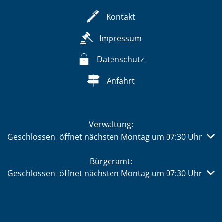
Kontakt
Impressum
Datenschutz
Anfahrt
Verwaltung:
Klicken, um weitere Öffnungs- oder Schließzeiten auszub
Geschlossen:
öffnet nächsten Montag um 07:30 Uhr
Bürgeramt:
Klicken, um weitere Öffnungs- oder Schließzeiten auszub
Geschlossen:
öffnet nächsten Montag um 07:30 Uhr