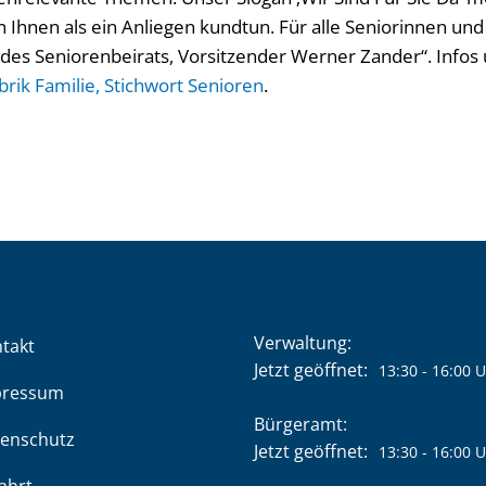
Ihnen als ein Anliegen kundtun. Für alle Seniorinnen und 
g des Seniorenbeirats, Vorsitzender Werner Zander“. Infos
rik Familie, Stichwort Senioren
.
Verwaltung:
takt
Klicken, um weitere Öffnung
Jetzt geöffnet:
13:30
-
16:00
U
pressum
Bürgeramt:
enschutz
Klicken, um weitere Öffnung
Jetzt geöffnet:
13:30
-
16:00
U
ahrt