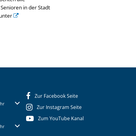
Senioren in der Stadt
 unter
Zur Facebook Seite
s- oder Schließzeiten auszublenden
Von 13:30 bis 16:00 Uhr
hr
Zur Instagram Seite
Zum YouTube Kanal
s- oder Schließzeiten auszublenden
Von 13:30 bis 16:00 Uhr
hr