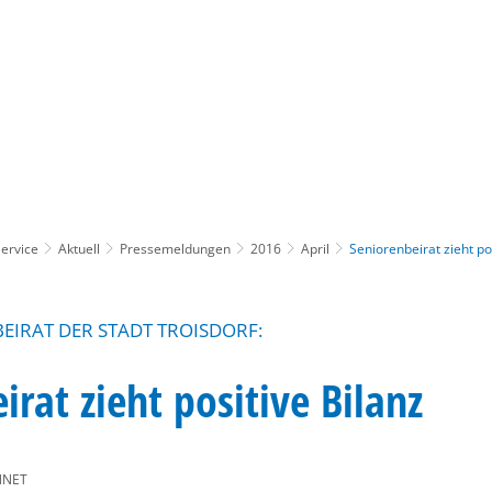
Gebärdensprache
Barrierefre
ervice
Aktuell
Pressemeldungen
2016
April
Seniorenbeirat zieht po
EIRAT DER STADT TROISDORF:
irat zieht positive Bilanz
NNET