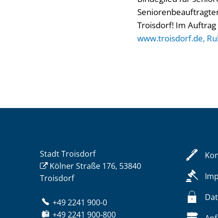
Seniorenbeauftragten 
Troisdorf! Im Auftra
www.troisdorf.de, Rub
Stadt Troisdorf
Kon
Kölner Straße 176, 53840
Im
Troisdorf
Dat
+49 2241 900-0
+49 2241 900-800
Anf