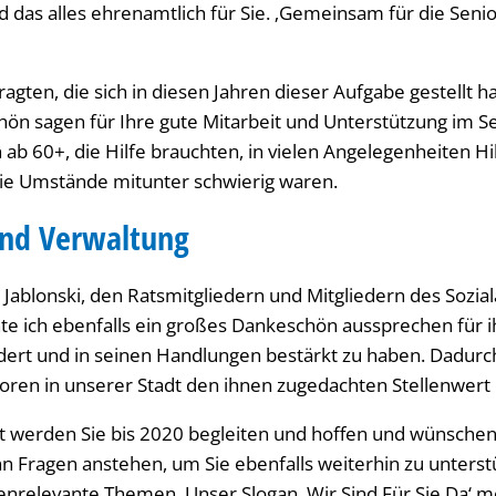
 das alles ehrenamtlich für Sie. ‚Gemeinsam für die Senio
agten, die sich in diesen Jahren dieser Aufgabe gestellt h
n sagen für Ihre gute Mitarbeit und Unterstützung im Se
b 60+, die Hilfe brauchten, in vielen Angelegenheiten H
ie Umstände mitunter schwierig waren.
und Verwaltung
Jablonski, den Ratsmitgliedern und Mitgliedern des Sozia
e ich ebenfalls ein großes Dankeschön aussprechen für ih
dert und in seinen Handlungen bestärkt zu haben. Dadurc
oren in unserer Stadt den ihnen zugedachten Stellenwert
t werden Sie bis 2020 begleiten und hoffen und wünschen 
 Fragen anstehen, um Sie ebenfalls weiterhin zu unterstü
renrelevante Themen. Unser Slogan ‚Wir Sind Für Sie Da‘ m