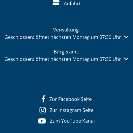
Anfahrt
Verwaltung:
Klicken, um weitere Öffnungs- oder Schließzeiten auszub
Geschlossen:
öffnet nächsten Montag um 07:30 Uhr
Bürgeramt:
Klicken, um weitere Öffnungs- oder Schließzeiten auszub
Geschlossen:
öffnet nächsten Montag um 07:30 Uhr
Zur Facebook Seite
Zur Instagram Seite
Zum YouTube Kanal