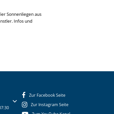
Vier Sonnenliegen aus
nstler. Infos und
Zur Facebook Seite
s- oder Schließzeiten auszublenden
Zur Instagram Seite
07:30
Zum YouTube Kanal