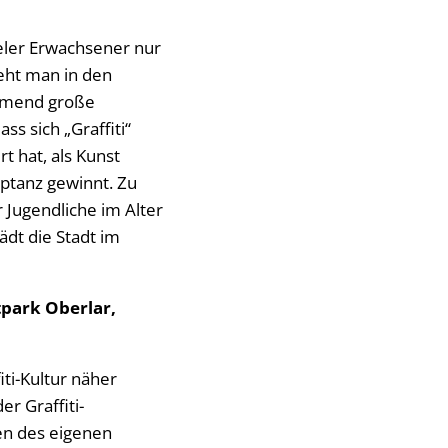
vieler Erwachsener nur
ieht man in den
hmend große
s sich „Graffiti“
rt hat, als Kunst
ptanz gewinnt. Zu
 Jugendliche im Alter
ädt die Stadt im
tpark Oberlar,
iti-Kultur näher
r Graffiti-
en des eigenen