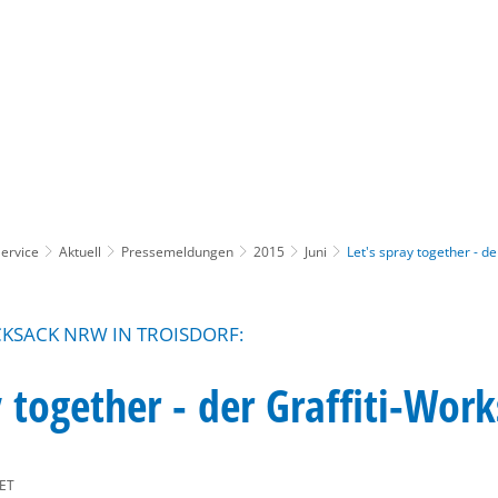
Gebärdensprache
Barrierefre
ervice
Aktuell
Pressemeldungen
2015
Juni
Let's spray together - d
KSACK NRW IN TROISDORF:
y together - der Graffiti-Wor
ET