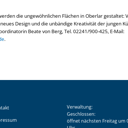
werden die ungewöhnlichen Flächen in Oberlar gestaltet: 
neues Design und die unbändige Kreativität der jungen Kü
ordinatorin Beate von Berg, Tel. 02241/900-425, E-Mail:
de
.
Verwaltung:
takt
Klicken, um weitere Öffnung
Geschlossen:
pressum
öffnet nächsten Freitag um 
Uhr