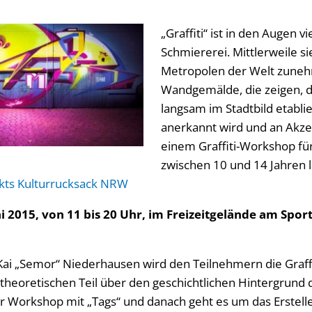
„Graffiti“ ist in den Augen 
Schmiererei. Mittlerweile s
Metropolen der Welt zune
Wandgemälde, die zeigen, das
langsam im Stadtbild etablie
anerkannt wird und an Akze
einem Graffiti-Workshop für
zwischen 10 und 14 Jahren l
kts Kulturrucksack NRW
i 2015, von 11 bis 20 Uhr, im Freizeitgelände am Spor
r Kai „Semor“ Niederhausen wird den Teilnehmern die Graff
heoretischen Teil über den geschichtlichen Hintergrund de
r Workshop mit „Tags“ und danach geht es um das Erstell