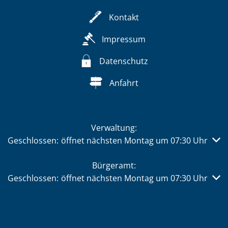
Kontakt
Impressum
Datenschutz
Anfahrt
Verwaltung:
Klicken, um weitere Öffnungs- oder Schließzeiten auszub
Geschlossen:
öffnet nächsten Montag um 07:30 Uhr
Bürgeramt:
Klicken, um weitere Öffnungs- oder Schließzeiten auszub
Geschlossen:
öffnet nächsten Montag um 07:30 Uhr