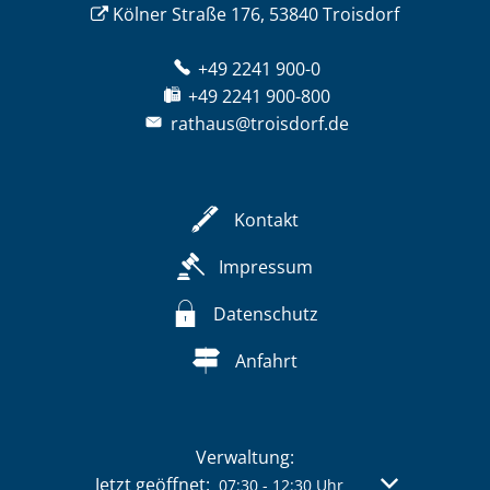
Kölner Straße 176, 53840 Troisdorf
+49 2241 900-0
+49 2241 900-800
rathaus@troisdorf.de
Kontakt
Impressum
Datenschutz
Anfahrt
Verwaltung:
Klicken, um weitere Öffnungs- oder Schließzeit
Jetzt geöffnet:
Von 07:30 bis 
07:30
-
12:30
Uhr