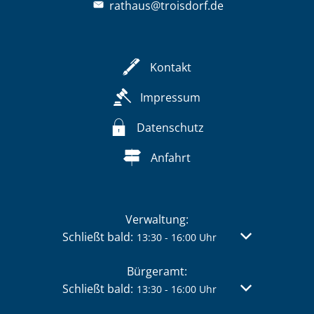
rathaus@troisdorf.de
Kontakt
Impressum
Datenschutz
Anfahrt
Verwaltung:
Klicken, um weitere Öffnungs- oder Schließzei
Schließt bald:
Von 13:30 bis 
13:30
-
16:00
Uhr
Bürgeramt:
Klicken, um weitere Öffnungs- oder Schließzei
Schließt bald:
Von 13:30 bis 
13:30
-
16:00
Uhr