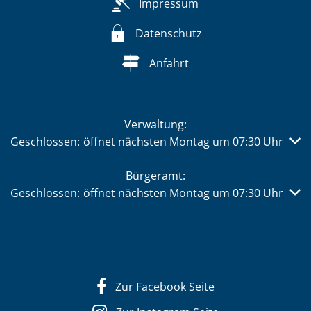
Impressum
Datenschutz
Anfahrt
Verwaltung:
Klicken, um weitere Öffnungs- oder Schließzeiten auszub
Geschlossen:
öffnet nächsten Montag um 07:30 Uhr
Bürgeramt:
Klicken, um weitere Öffnungs- oder Schließzeiten auszub
Geschlossen:
öffnet nächsten Montag um 07:30 Uhr
Zur Facebook Seite