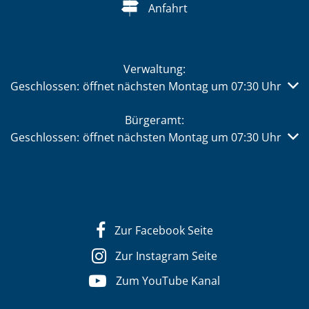
Anfahrt
Verwaltung:
Klicken, um weitere Öffnungs- oder Schließzeiten auszub
Geschlossen:
öffnet nächsten Montag um 07:30 Uhr
Bürgeramt:
Klicken, um weitere Öffnungs- oder Schließzeiten auszub
Geschlossen:
öffnet nächsten Montag um 07:30 Uhr
Zur Facebook Seite
Zur Instagram Seite
Zum YouTube Kanal