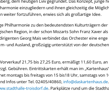
berg, dem heutigen Lviv gegründet. Das Konzept, junge 
lharmonie einzugliedern und ihnen gleichzeitig die Möglich
n weiter fortzuführen, erwies sich als großartige Idee.
ge Philharmonie zu den bedeutendsten Kulturträgern der 
schen Region, in der schon Mozarts Sohn Franz Xaver als 
dirigenten Georg Mais verbindet das Orchester eine enge 
- und Ausland, großzügig unterstützt von der deutschen 
m Vorverkauf 21,75 bis 27,25 Euro, ermäßigt 11,60 Euro, a
zzgl. Gebühren. Eintrittskarten erhält man im „Kartenhaus“ 
fnet montags bis freitags von 15 bis18 Uhr, samstags von 1
nd Infos unter Tel. 02405/40860,
info@daskartenhaus.de
w.stadthalle-troisdorf.de
. Parkplätze rund um die Stadt