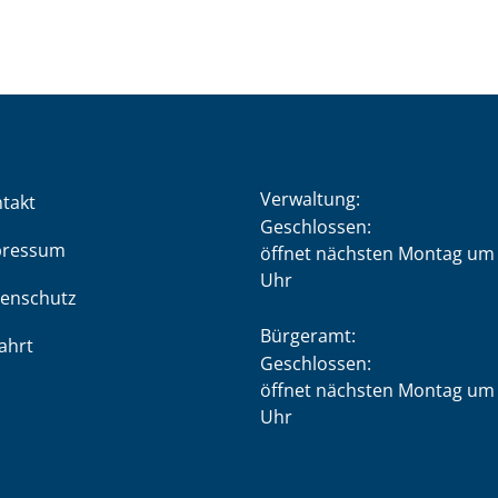
Verwaltung:
takt
Klicken, um weitere Öffnung
Geschlossen:
pressum
öffnet nächsten Montag um 
Uhr
enschutz
Bürgeramt:
ahrt
Klicken, um weitere Öffnung
Geschlossen:
öffnet nächsten Montag um 
Uhr