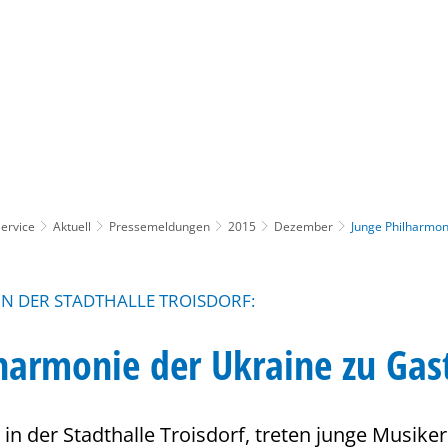
Gebärdensprache
Barrierefre
ervice
Aktuell
Pressemeldungen
2015
Dezember
Junge Philharmon
N DER STADTHALLE TROISDORF:
harmonie der Ukraine zu Gas
 in der Stadthalle Troisdorf, treten junge Musike