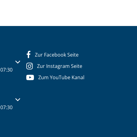
Zur Facebook Seite
s- oder Schließzeiten auszublenden
Zur Instagram Seite
07:30
Zum YouTube Kanal
s- oder Schließzeiten auszublenden
07:30