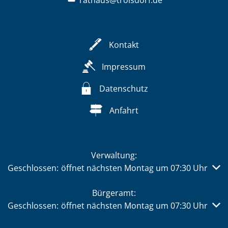
rathaus@troisdorf.de
Kontakt
Impressum
Datenschutz
Anfahrt
Verwaltung:
Klicken, um weitere Öffnungs- oder Schließzeiten auszub
Geschlossen:
öffnet nächsten Montag um 07:30 Uhr
Bürgeramt:
Klicken, um weitere Öffnungs- oder Schließzeiten auszub
Geschlossen:
öffnet nächsten Montag um 07:30 Uhr