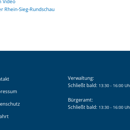
m Video
er Rhein-Sieg-Rundschau
Verwaltung:
takt
Klicken, um weitere Öffnung
Schließt bald:
13:30
-
16:00
Uh
pressum
Bürgeramt:
enschutz
Klicken, um weitere Öffnung
Schließt bald:
13:30
-
16:00
Uh
ahrt