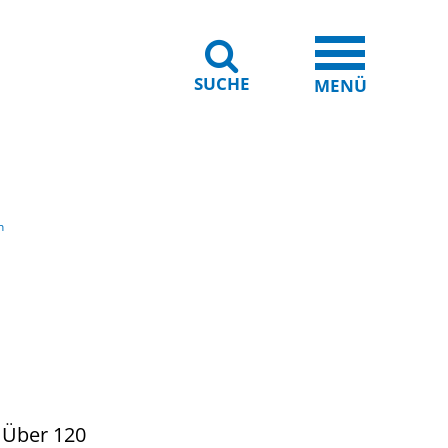
SUCHE
iheit
Leichte Sprache
MENÜ
n
 Über 120