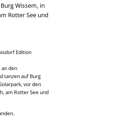
 Burg Wissem, in
 am Rotter See und
isdorf Edition
 an den
d tanzen auf Burg
Solarpark, vor den
ch, am Rotter See und
tanden.