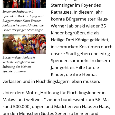
Sternsinger im Foyer des
Rathauses. In diesem Jahr
Singen im Rathaus: v.l.
Pfarrvikar Markus Höyng und
konnte Bürgermeister Klaus-
Bürgermeister Klaus-Werner
Werner Jablonski wieder 35
Jablonski freuten sich über die
Lieder der jungen Sternsinger.
Kinder begrüßen, die als
Heilige Drei Könige gekleidet,
in schmucken Kostümen durch
unsere Stadt gehen und eifrig
Bürgermeister Jablonski
Spenden sammeln. In diesem
verteilte Süßigkeiten zur
Stärkung der kleinen
Jahr geht es Hilfe für die
Spendensammler
Kinder, die ihre Heimat
verlassen und in Flüchtlingslagern leben müssen.
Unter dem Motto „Hoffnung für Flüchtlingskinder in
Malawi und weltweit “ ziehen bundesweit zum 56. Mal
rund 500.000 Jungen und Mädchen von Haus zu Haus,
um den Menschen Gottes Segen zu bringen und