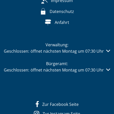
Impressum
Datenschutz
Anfahrt
Verwaltung:
Klicken, um weitere Öffnungs- oder Schließzeiten auszub
Geschlossen:
öffnet nächsten Montag um 07:30 Uhr
Bürgeramt:
Klicken, um weitere Öffnungs- oder Schließzeiten auszub
Geschlossen:
öffnet nächsten Montag um 07:30 Uhr
Zur Facebook Seite
Zur Instagram Seite