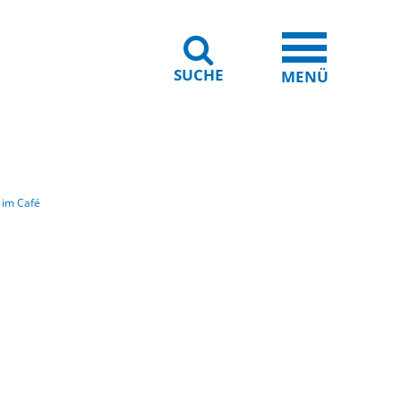
SUCHE
iheit
Leichte Sprache
MENÜ
n im Café