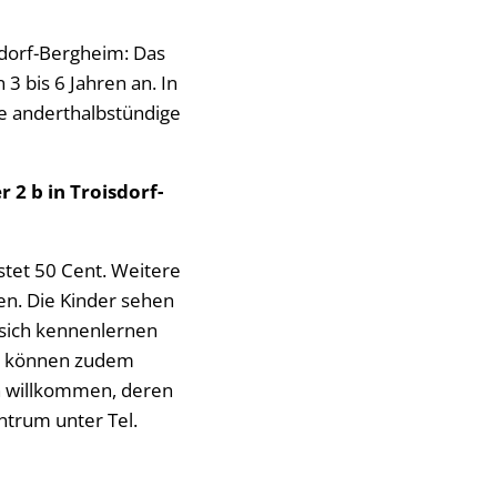
sdorf-Bergheim: Das
3 bis 6 Jahren an. In
te anderthalbstündige
 2 b in Troisdorf-
kostet 50 Cent. Weitere
den. Die Kinder sehen
, sich kennenlernen
ng können zudem
rn willkommen, deren
ntrum unter Tel.