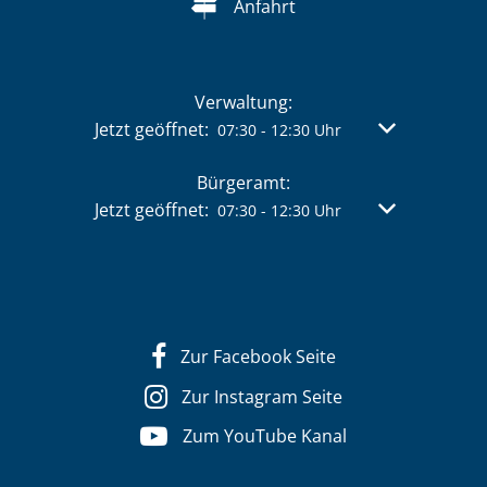
Anfahrt
Verwaltung:
Klicken, um weitere Öffnungs- oder Schließzeit
Jetzt geöffnet:
Von 07:30 bis 
07:30
-
12:30
Uhr
Bürgeramt:
Klicken, um weitere Öffnungs- oder Schließzeit
Jetzt geöffnet:
Von 07:30 bis 
07:30
-
12:30
Uhr
Zur Facebook Seite
Zur Instagram Seite
Zum YouTube Kanal