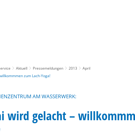
Gebärdensprache
Barrierefre
ervice
Aktuell
Pressemeldungen
2013
April
– willkommmen zum Lach-Yoga!
LIENZENTRUM AM WASSERWERK:
i wird gelacht – willkomm
!