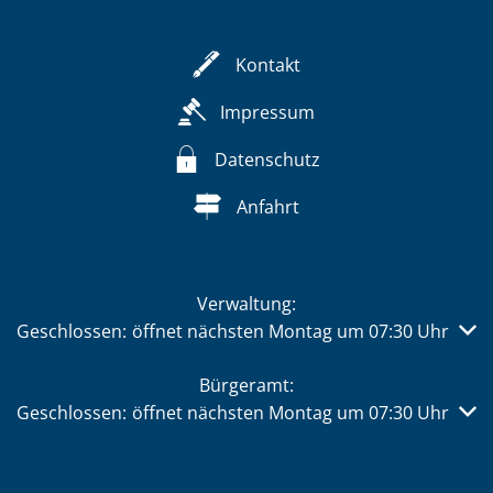
Kontakt
Impressum
Datenschutz
Anfahrt
Verwaltung:
Klicken, um weitere Öffnungs- oder Schließzeiten auszub
Geschlossen:
öffnet nächsten Montag um 07:30 Uhr
Bürgeramt:
Klicken, um weitere Öffnungs- oder Schließzeiten auszub
Geschlossen:
öffnet nächsten Montag um 07:30 Uhr