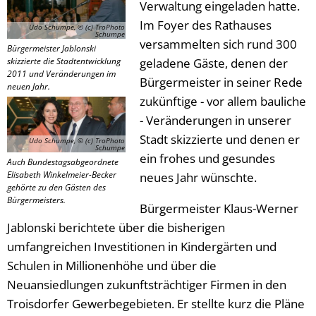
Verwaltung eingeladen hatte.
Im Foyer des Rathauses
Udo Schumpe, © (c) TroPhoto
Schumpe
versammelten sich rund 300
Bürgermeister Jablonski
skizzierte die Stadtentwicklung
geladene Gäste, denen der
2011 und Veränderungen im
Bürgermeister in seiner Rede
neuen Jahr.
zukünftige - vor allem bauliche
- Veränderungen in unserer
Stadt skizzierte und denen er
Udo Schumpe, © (c) TroPhoto
Schumpe
ein frohes und gesundes
Auch Bundestagsabgeordnete
Elisabeth Winkelmeier-Becker
neues Jahr wünschte.
gehörte zu den Gästen des
Bürgermeisters.
Bürgermeister Klaus-Werner
Jablonski berichtete über die bisherigen
umfangreichen Investitionen in Kindergärten und
Schulen in Millionenhöhe und über die
Neuansiedlungen zukunftsträchtiger Firmen in den
Troisdorfer Gewerbegebieten. Er stellte kurz die Pläne