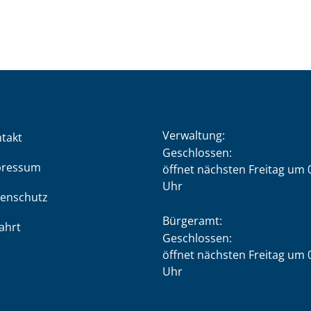
Verwaltung:
takt
Klicken, um weitere Öffnung
Geschlossen:
pressum
öffnet nächsten Freitag um 
Uhr
enschutz
Bürgeramt:
ahrt
Klicken, um weitere Öffnung
Geschlossen:
öffnet nächsten Freitag um 
Uhr