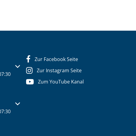
Zur Facebook Seite
s- oder Schließzeiten auszublenden
Zur Instagram Seite
07:30
Zum YouTube Kanal
s- oder Schließzeiten auszublenden
07:30