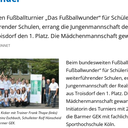
n Fußballturnier „Das Fußballwunder“ für Schül
hrender Schulen, errang die Jungenmannschaft d
sdorf den 1. Platz. Die Mädchenmannschaft gewa
ONNET
Beim bundesweiten Fußball
Fußballwunder“ für Schüler
weiterführender Schulen, e
Jungenmannschaft der Rea
aus Troisdorf den 1. Platz. D
Mädchenmannschaft gewann 
Initiatorin des Turniers mit
 Kicker mit Trainer Frank Thape (links)
die Barmer GEK mit fachlic
einz Eschbach, Schulleiter Rolf Hönscheid
armer GEK.
Sporthochschule Köln.