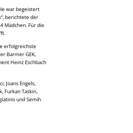
le war begeistert
s“, berichtete der
14 Mädchen. Für die
fft.
e erfolgreichste
 der Barmer GEK,
nent Heinz Eschbach
i, Joans Engels,
k, Furkan Taskin,
giatinis und Semih