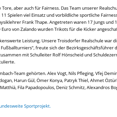
e Tore, aber auch für Fairness. Das Team unserer Realschu
n 11 Spielen viel Einsatz und vorbildliche sportliche Fairnes
Physiklehrer Frank Thape. Angetreten waren 17 Jungs und 
 Euro von Zalando wurden Trikots für die Kicker angescha
enswerte Leistung. Unsere Troisdorfer Realschule war di
Fußballturniers“, freute sich der Bezirksgeschäftsführer
zusammen mit Schulleiter Rolf Hönscheid und Schuldezer
ulierte.
ach-Team gehörten. Alex Vogt, Nils Pfleging, Vfej Demirc
rdogan, Harun Gül, Ömer Konya, Patryk Thiel, Ahmet Öztür
 Matthiä, Fila Papadopoulos, Deniz Schmitz, Alexandros Bo
bundesweite Sportprojekt.