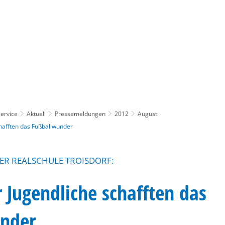
Gebärdensprache
Barrierefre
ervice
Aktuell
Pressemeldungen
2012
August
chafften das Fußballwunder
DER REALSCHULE TROISDORF:
r Jugendliche schafften das
nder