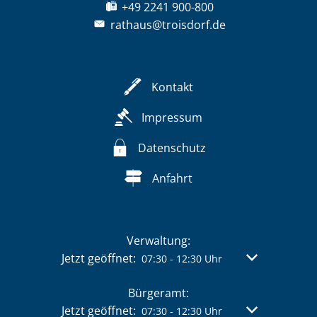
+49 2241 900-800
rathaus@troisdorf.de
Kontakt
Impressum
Datenschutz
Anfahrt
Verwaltung:
Klicken, um weitere Öffnungs- oder Schließzeit
Jetzt geöffnet:
Von 07:30 bis 
07:30
-
12:30
Uhr
Bürgeramt:
Klicken, um weitere Öffnungs- oder Schließzeit
Jetzt geöffnet:
Von 07:30 bis 
07:30
-
12:30
Uhr