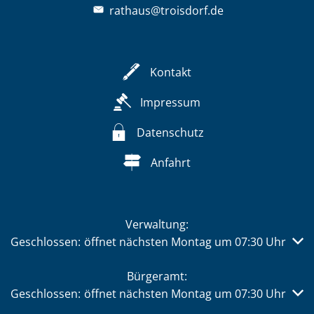
rathaus@troisdorf.de
Kontakt
Impressum
Datenschutz
Anfahrt
Verwaltung:
Klicken, um weitere Öffnungs- oder Schließzeiten auszub
Geschlossen:
öffnet nächsten Montag um 07:30 Uhr
Bürgeramt:
Klicken, um weitere Öffnungs- oder Schließzeiten auszub
Geschlossen:
öffnet nächsten Montag um 07:30 Uhr