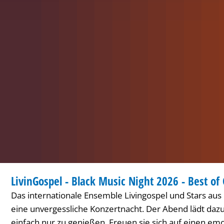
KONZERT
LivinGospel - Black Music Night 2026 - Best of
KATEGORIE: KONZERT
Das internationale Ensemble Livingospel und Stars aus
eine unvergessliche Konzertnacht. Der Abend lädt daz
einfach nur zu genießen. Freuen sie sich auf einen em