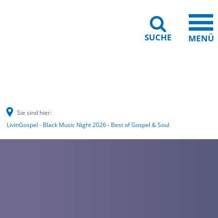
SUCHE
MENÜ
Gebärdensprache
Barrierefreiheit
Leichte Sprache
Sie sind hier:
LivinGospel - Black Music Night 2026 - Best of Gospel & Soul
LivinGospel
-
Black
Music
Night