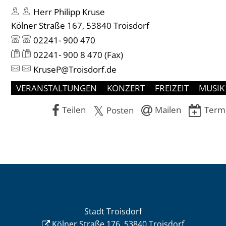
Herr Philipp Kruse
Kölner Straße 167, 53840 Troisdorf
02241- 900 470
02241- 900 8 470
(Fax)
KruseP@Troisdorf.de
VERANSTALTUNGEN
KONZERT
FREIZEIT
MUSIK
Teilen
Mailen
Termi
Posten
Stadt Troisdorf
Kölner Straße 176, 53840 Troisdorf