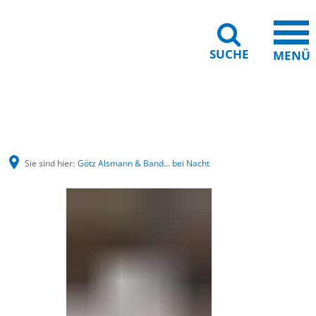
SUCHE
MENÜ
Gebärdensprache
Barrierefreiheit
Leichte Sprache
Sie sind hier:
Götz Alsmann & Band... bei Nacht
Götz
Alsmann
&
Band...
bei