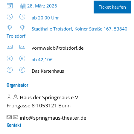
Datum:
28. März 2026
Ticket kaufen
Uhrzeit:
ab 20:00 Uhr
Stadthalle Troisdorf, Kölner Straße 167, 53840
Troisdorf
vormwaldb@troisdorf.de
ab 42,10€
Das Kartenhaus
Organisator
Haus der Springmaus e.V
Frongasse 8-1053121 Bonn
info@springmaus-theater.de
Kontakt