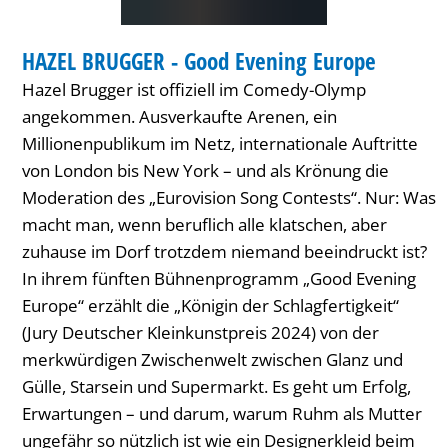
Europe
COMEDY
HAZEL BRUGGER - Good Evening Europe
KATEGORIE: COMEDY
Hazel Brugger ist offiziell im Comedy-Olymp
angekommen. Ausverkaufte Arenen, ein
Millionenpublikum im Netz, internationale Auftritte
von London bis New York – und als Krönung die
Moderation des „Eurovision Song Contests“. Nur: Was
macht man, wenn beruflich alle klatschen, aber
zuhause im Dorf trotzdem niemand beeindruckt ist?
In ihrem fünften Bühnenprogramm „Good Evening
Europe“ erzählt die „Königin der Schlagfertigkeit“
(Jury Deutscher Kleinkunstpreis 2024) von der
merkwürdigen Zwischenwelt zwischen Glanz und
Gülle, Starsein und Supermarkt. Es geht um Erfolg,
Erwartungen – und darum, warum Ruhm als Mutter
ungefähr so nützlich ist wie ein Designerkleid beim