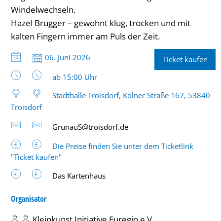
Windelwechseln.
Hazel Brugger – gewohnt klug, trocken und mit
kalten Fingern immer am Puls der Zeit.
Datum:
06. Juni 2026
Ticket kaufen
Uhrzeit:
ab 15:00 Uhr
Stadthalle Troisdorf, Kölner Straße 167, 53840
Troisdorf
GrunauS@troisdorf.de
Die Preise finden Sie unter dem Ticketlink
"Ticket kaufen"
Das Kartenhaus
Organisator
Kleinkunst Initiative Euregio e.V.