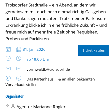
Troisdorfer Stadthalle – ein Abend, an dem wir
gemeinsam mit euch noch einmal richtig Gas geben
und Danke sagen möchten. Trotz meiner Parkinson-
Erkrankung blicke ich in eine fröhliche Zukunft – und
freue mich auf mehr freie Zeit ohne Requisiten,
Proben und Packlisten.
Datum:
31. Jan. 2026
Ticket kaufen
Uhrzeit:
ab 19:00 Uhr
vormwaldb@troisdorf.de
Das Kartenhaus
& an allen bekannten
Vorverkaufsstellen
Organisator
Agentur Marianne Rogler