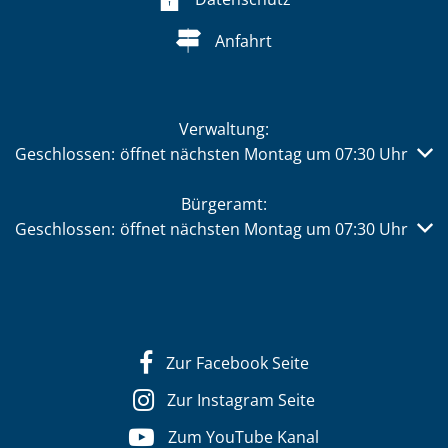
Anfahrt
Verwaltung:
Klicken, um weitere Öffnungs- oder Schließzeiten auszub
Geschlossen:
öffnet nächsten Montag um 07:30 Uhr
Bürgeramt:
Klicken, um weitere Öffnungs- oder Schließzeiten auszub
Geschlossen:
öffnet nächsten Montag um 07:30 Uhr
Zur Facebook Seite
Zur Instagram Seite
Zum YouTube Kanal