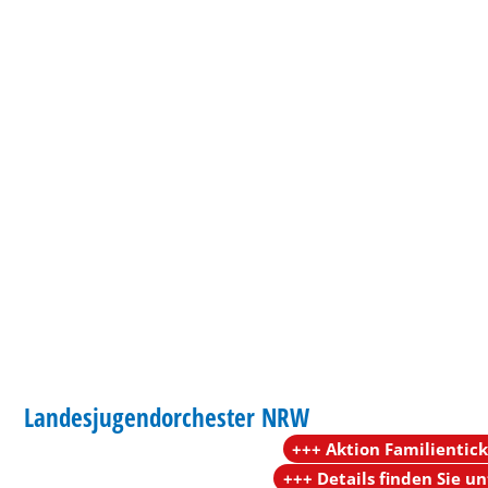
KLASSIK
Landesjugendorchester NRW
KATEGORIE: KLASSIK
+++ Aktion Familientic
+++ Details finden Sie u