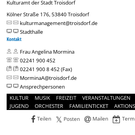
Kulturamt der Stadt Troisdorf
Kölner Straße 176, 53840 Troisdorf
kulturmanagement@troisdorf.de
Stadthalle
Kontakt
Frau Angelina Mormina
02241 900 452
02241 900 8 452
(Fax)
MorminaA@troisdorf.de
Ansprechpersonen
KULTUR
MUSIK
FREIZEIT
VERANSTALTUNGEN
JUGEND
ORCHESTER
FAMILIENTICKET
AKTION
Teilen
Mailen
Termi
Posten