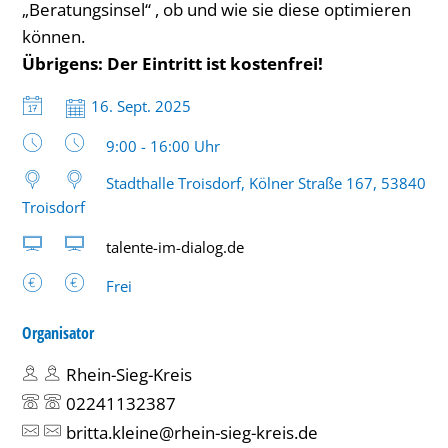
„Beratungsinsel“ , ob und wie sie diese optimieren
können.
Übrigens: Der Eintritt ist kostenfrei!
Datum:
16. Sept. 2025
Uhrzeit:
9:00 - 16:00 Uhr
Stadthalle Troisdorf, Kölner Straße 167, 53840
Troisdorf
talente-im-dialog.de
Frei
Organisator
Rhein-Sieg-Kreis
02241132387
britta.kleine@rhein-sieg-kreis.de