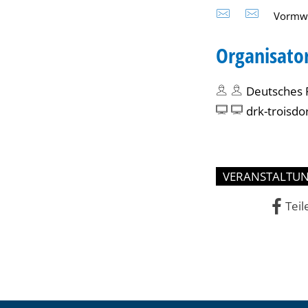
Vormwa
Organisato
Deutsches 
drk-troisdo
VERANSTALTU
Teil