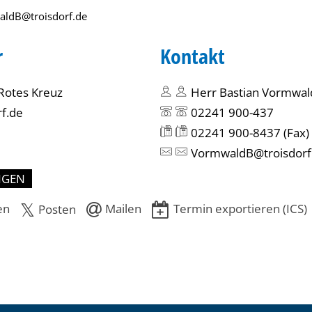
ldB@troisdorf.de
r
Kontakt
Rotes Kreuz
Herr Bastian Vormwal
rf.de
02241 900-437
02241 900-8437
(Fax)
VormwaldB@troisdorf
NGEN
en
Mailen
Termin exportieren (ICS)
Posten