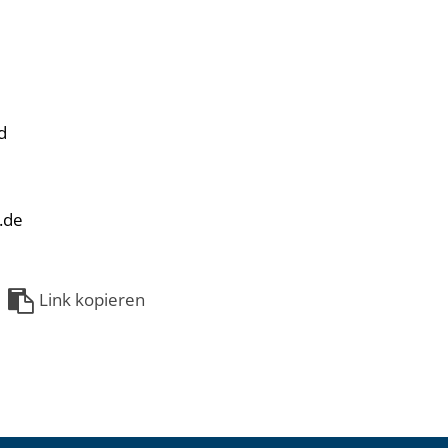
d
.de
Link kopieren