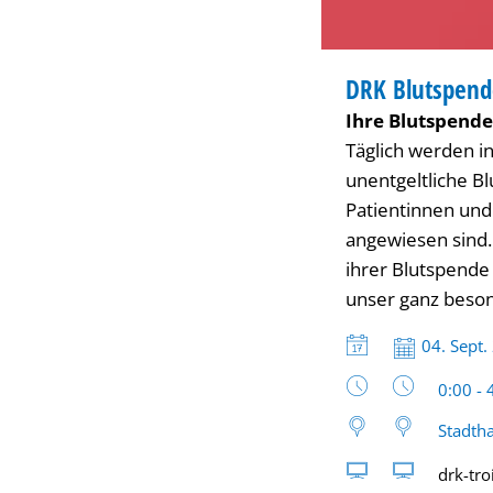
BLUTSPENDE
DRK Blutspend
KATEGORIE: BLUT
Ihre Blutspend
Täglich werden in
unentgeltliche B
Patientinnen und
angewiesen sind
ihrer Blutspende
unser ganz beson
Datum:
04. Sept.
Uhrzeit
0:00 - 
Stadtha
drk-tro