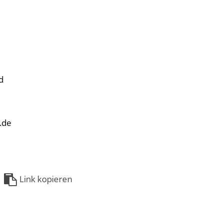
d
.de
Link kopieren