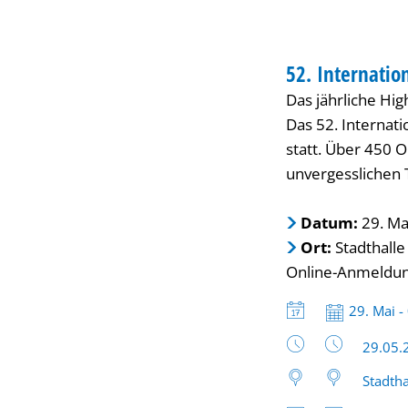
OPEL
TREFFEN
IG
52. Internatio
KATEGORIE: TREF
Das jährliche Hig
Jahrestreffen
Das 52. Internati
statt. Über 450 
unvergesslichen 
Datum:
29. Mai
Ort:
Stadthalle
Online-Anmeldung
Datum:
29. Mai -
Uhrzeit
29.05.
Stadtha