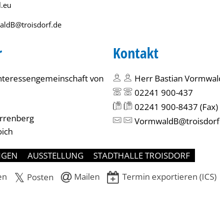
l.eu
ldB@troisdorf.de
r
Kontakt
nteressengemeinschaft von
Herr Bastian Vormwal
02241 900-437
02241 900-8437
(Fax)
orrenberg
VormwaldB@troisdorf
ich
NGEN
AUSSTELLUNG
STADTHALLE TROISDORF
en
Mailen
Termin exportieren (ICS)
Posten