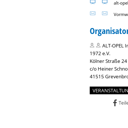
alt-ope
Vormwa
Organisato
ALT-OPEL I
1972 e.V.
Kölner Straße 24
c/o Heiner Schn
41515 Grevenbro
VERANSTALTU
Teil