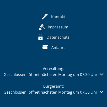
Kontakt
Impressum
Datenschutz
Anfahrt
Verwaltung:
Klicken, um weitere Öffnungs- oder Schließzeiten auszub
Geschlossen:
öffnet nächsten Montag um 07:30 Uhr
Bürgeramt:
Klicken, um weitere Öffnungs- oder Schließzeiten auszub
Geschlossen:
öffnet nächsten Montag um 07:30 Uhr