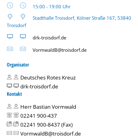
Uhrzeit:
15:00 - 19:00 Uhr
Stadthalle Troisdorf, Kölner Straße 167, 53840
Troisdorf
drk-troisdorf.de
VormwaldB@troisdorf.de
Organisator
Deutsches Rotes Kreuz
drk-troisdorf.de
Kontakt
Herr Bastian Vormwald
02241 900-437
02241 900-8437
(Fax)
VormwaldB@troisdorf.de