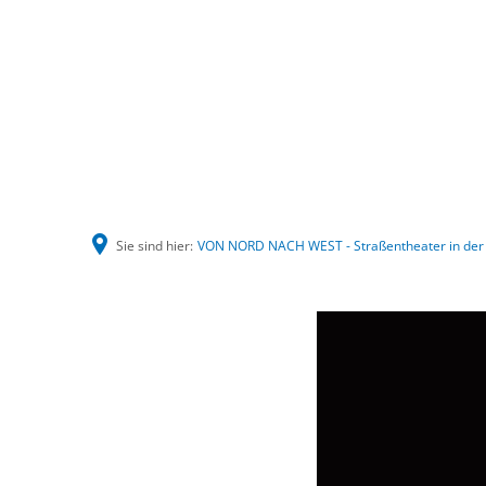
Sie sind hier:
VON NORD NACH WEST - Straßentheater in der 
VON
NORD
NACH