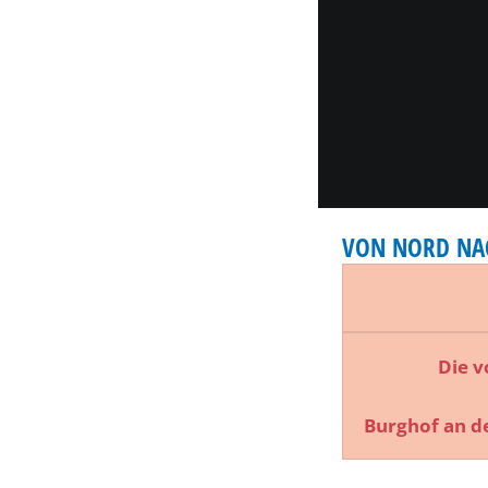
STRASSENTHEATER
VON NORD NACH
KATEGORIE: STRAS
Die von N
Burghof an de