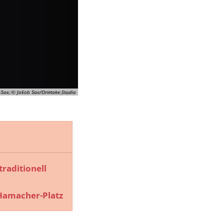
 Sax, © Jakob Sax/Onetake Studio
 Booth, © Tim Booth Photography
raditionell
-Hamacher-Platz