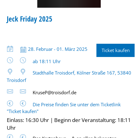
KARNEVAL
Jeck Friday 2025
KATEGORIE: KARNEVAL
Datum:
28. Februar - 01. März 2025
Ticket kaufen
Uhrzeit:
ab 18:11 Uhr
Stadthalle Troisdorf, Kölner Straße 167, 53840
Troisdorf
KruseP@troisdorf.de
Die Preise finden Sie unter dem Ticketlink
"Ticket kaufen"
Einlass: 16:30 Uhr | Beginn der Veranstaltung: 18:11
Uhr