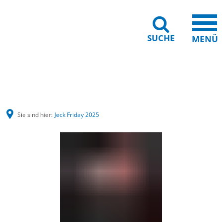
SUCHE
MENÜ
Gebärdensprache
Barrierefreiheit
Leichte Sprache
Sie sind hier:
Jeck Friday 2025
Jeck
Friday
2025