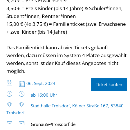
5,70 € = Preis Erwachsener
3,50 € = Preis Kinder (bis 14 Jahre) & Schüler*innen,
Student*innen, Rentner*innen
15,00 € (4x 3,75 €) = Familienticket (zwei Erwachsene
+ zwei Kinder (bis 14 Jahre)
Das Familientickt kann ab vier Tickets gekauft
werden, dazu müssen im System 4 Plätze ausgewählt
werden, sonst ist der Kauf dieses Angebotes nicht
möglich.
Datum:
06. Sept. 2024
Ticket kaufen
Uhrzeit:
ab 16:00 Uhr
Stadthalle Troisdorf, Kölner Straße 167, 53840
Troisdorf
GrunauS@troisdorf.de