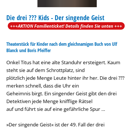
Der
KINDERTHEATER
singende
Die drei ??? Kids - Der singende Geist
KATEGORIE: KINDERTHEATER
Geist
+++AKTION Familienticket! Details finden Sie unten +++
Theaterstück für Kinder nach dem gleichnamigen Buch von Ulf
Blanck und Boris Pfeiffer
Onkel Titus hat eine alte Standuhr ersteigert. Kaum
steht sie auf dem Schrottplatz, sind
plötzlich jede Menge Leute hinter ihr her. Die drei ???
merken schnell, dass die Uhr ein
Geheimnis birgt. Ein singender Geist gibt den drei
Detektiven jede Menge knifflige Rätsel
auf und führt sie auf eine gefährliche Spur …
»Der singende Geist« ist der 49. Fall der drei