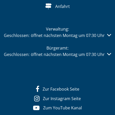
Anfahrt
Verwaltung:
Klicken, um weitere Öffnungs- oder Schließzeiten auszub
Geschlossen:
öffnet nächsten Montag um 07:30 Uhr
Bürgeramt:
Klicken, um weitere Öffnungs- oder Schließzeiten auszub
Geschlossen:
öffnet nächsten Montag um 07:30 Uhr
Zur Facebook Seite
Zur Instagram Seite
Zum YouTube Kanal