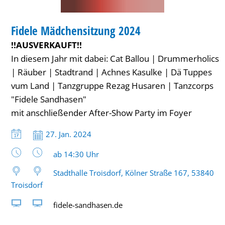
KARNEVAL
Fidele Mädchensitzung 2024
KATEGORIE: KARNEVAL
!!AUSVERKAUFT!!
In diesem Jahr mit dabei: Cat Ballou | Drummerholics
| Räuber | Stadtrand | Achnes Kasulke | Dä Tuppes
vum Land | Tanzgruppe Rezag Husaren | Tanzcorps
"Fidele Sandhasen"
mit anschließender After-Show Party im Foyer
Datum:
27. Jan. 2024
Uhrzeit:
ab 14:30 Uhr
Stadthalle Troisdorf, Kölner Straße 167, 53840
Troisdorf
fidele-sandhasen.de