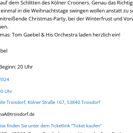
f dem Schlitten des Kölner Crooners. Genau das Richtige f
einmal in die Weihnachtstage swingen wollen anstatt zu 
e mitreißende Christmas-Party, bei der Winterfrust und Vo
ben.
tmas: Tom Gaebel & His Orchestra laden herzlich ein!
ebel
 Beginn: 20 Uhr
 2024
:
00 Uhr
lle Troisdorf, Kölner Straße 167, 53840 Troisdorf
aA@troisdorf.de
ise finden Sie unter dem Ticketlink "Ticket kaufen"