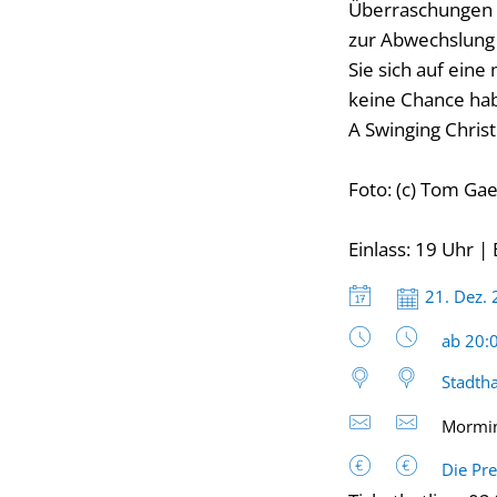
Überraschungen au
zur Abwechslung 
Sie sich auf ein
keine Chance ha
A Swinging Chris
Foto: (c) Tom Ga
Einlass: 19 Uhr |
Datum:
21. Dez.
Uhrzeit
ab 20:
Stadtha
Mormin
Die Pre