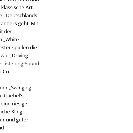
klassische Art.
el, Deutschlands
 anders geht. Mit
it der
n „White
ester spielen die
wie „Driving
y-Listening-Sound.
d Co.
der „Swinging
u Gaebel‘s
eine riesige
iche Kling
our und guter
nd