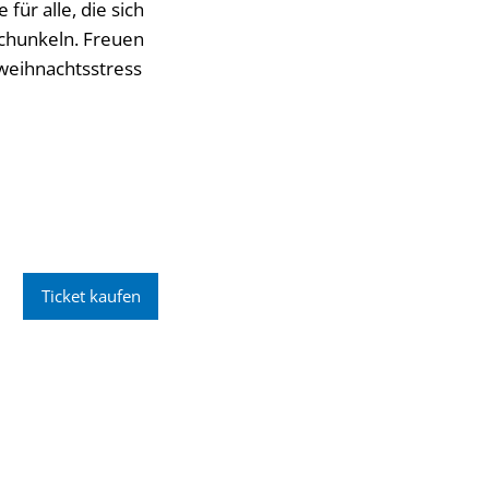
ür alle, die sich
schunkeln. Freuen
rweihnachtsstress
Ticket kaufen