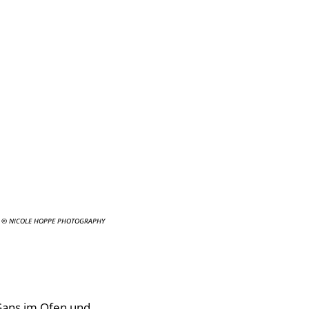
e, © NICOLE HOPPE PHOTOGRAPHY
e, © NICOLE HOPPE PHOTOGRAPHY
Gans im Ofen und