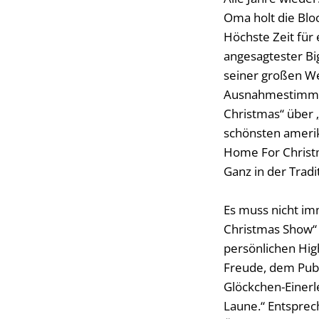
Oma holt die Bloc
Höchste Zeit für
angesagtester Big
seiner großen We
Ausnahmestimme 
Christmas“ über „
schönsten amerik
Home For Christm
Ganz in der Trad
Es muss nicht im
Christmas Show“ 
persönlichen High
Freude, dem Publi
Glöckchen-Einerl
Laune.“ Entsprec