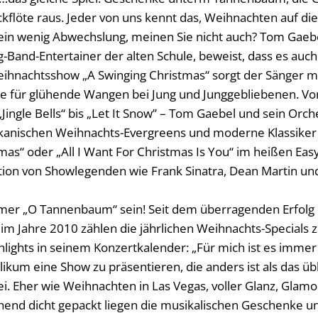
kflöte raus. Jeder von uns kennt das, Weihnachten auf die 
 ein wenig Abwechslung, meinen Sie nicht auch? Tom Gaeb
-Band-Entertainer der alten Schule, beweist, dass es auch
ihnachtsshow „A Swinging Christmas“ sorgt der Sänger m
für glühende Wangen bei Jung und Junggebliebenen. Vo
Jingle Bells“ bis „Let It Snow” – Tom Gaebel und sein Orch
anischen Weihnachts-Evergreens und moderne Klassiker 
as“ oder „All I Want For Christmas Is You“ im heißen Eas
ition von Showlegenden wie Frank Sinatra, Dean Martin un
mer „O Tannenbaum“ sein! Seit dem überragenden Erfolg 
im Jahre 2010 zählen die jährlichen Weihnachts-Specials z
lights in seinem Konzertkalender: „Für mich ist es immer 
kum eine Show zu präsentieren, die anders ist als das übl
ei. Eher wie Weihnachten in Las Vegas, voller Glanz, Glam
hend dicht gepackt liegen die musikalischen Geschenke u