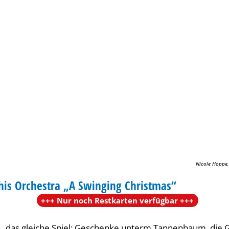
Nicole Hopp
Nicole Hopp
his Orchestra „A Swinging Christmas“
ERT
+++ Nur noch Restkarten verfügbar +++
r…das gleiche Spiel: Geschenke unterm Tannenbaum, die 