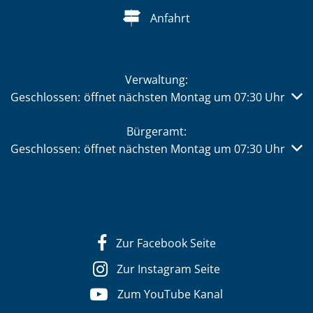
Anfahrt
Verwaltung:
Klicken, um weitere Öffnungs- oder Schließzeiten auszub
Geschlossen:
öffnet nächsten Montag um 07:30 Uhr
Bürgeramt:
Klicken, um weitere Öffnungs- oder Schließzeiten auszub
Geschlossen:
öffnet nächsten Montag um 07:30 Uhr
Zur Facebook Seite
Zur Instagram Seite
Zum YouTube Kanal