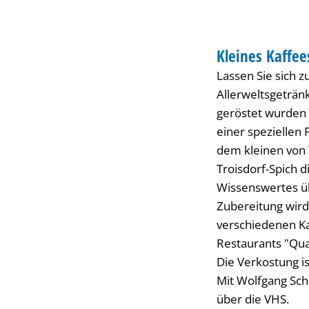
MUSIT
SEMINAR
Kleines Kaffe
KATEGORIE: SEMI
Lassen Sie sich z
Allerweltsgeträn
geröstet wurden 
einer speziellen 
dem kleinen von 
Troisdorf-Spich 
Wissenswertes üb
Zubereitung wird 
verschiedenen Ka
Restaurants "Quat
Die Verkostung is
Mit Wolfgang Sc
über die VHS.