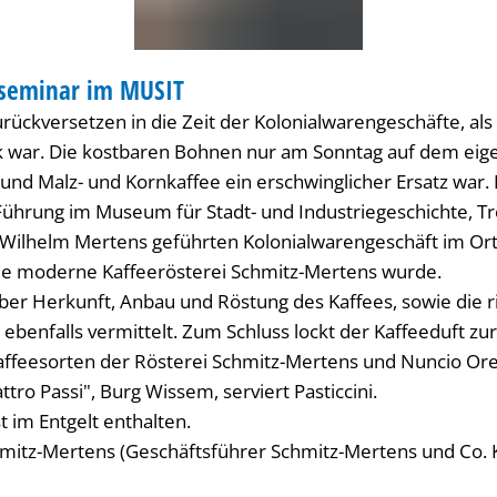
eseminar im MUSIT
NAR
urückversetzen in die Zeit der Kolonialwarengeschäfte, als
k war. Die kostbaren Bohnen nur am Sonntag auf dem ei
und Malz- und Kornkaffee ein erschwinglicher Ersatz war. 
Führung im Museum für Stadt- und Industriegeschichte, Tr
Wilhelm Mertens geführten Kolonialwarengeschäft im Or
die moderne Kaffeerösterei Schmitz-Mertens wurde.
er Herkunft, Anbau und Röstung des Kaffees, sowie die r
ebenfalls vermittelt. Zum Schluss lockt der Kaffeeduft zu
ffeesorten der Rösterei Schmitz-Mertens und Nuncio Oref
tro Passi", Burg Wissem, serviert Pasticcini.
t im Entgelt enthalten.
hmitz-Mertens (Geschäftsführer Schmitz-Mertens und Co.