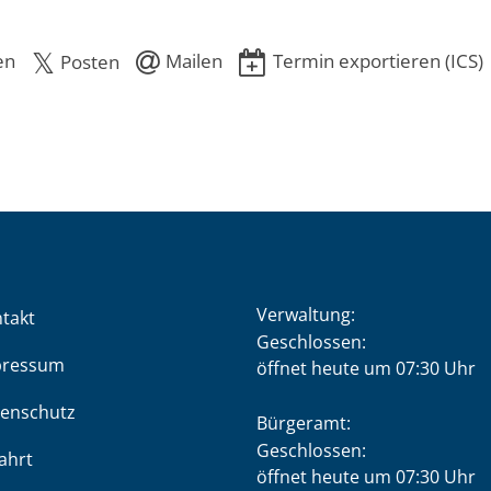
en
Mailen
Termin exportieren (ICS)
Posten
Verwaltung:
takt
Klicken, um weitere Öffnung
Geschlossen:
pressum
öffnet heute um 07:30 Uhr
enschutz
Bürgeramt:
Klicken, um weitere Öffnung
Geschlossen:
ahrt
öffnet heute um 07:30 Uhr