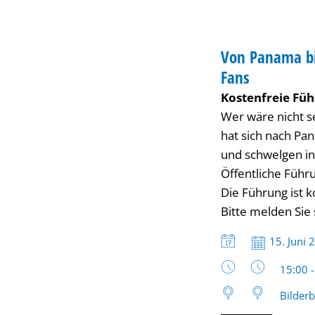
Tigerente.
FÜHRUNG
Nostalgie-
Von Panama bis
KATEGORIE: FÜH
Fans
Führung
Kostenfreie Füh
Wer wäre nicht s
für
hat sich nach Pa
und schwelgen in
jung
Öffentliche Führ
Die Führung ist k
gebliebene
Bitte melden Sie
Datum:
15. Juni 
Janosch-
Uhrzeit
15:00 
Fans
Bilder