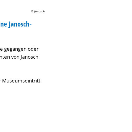
© Janosch
ene Janosch-
che gegangen oder
hten von Janosch
er Museumseintritt.