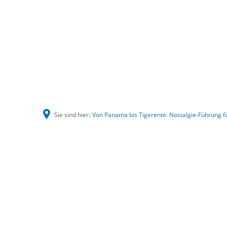
Sie sind hier:
Von Panama bis Tigerente. Nostalgie-Führung f
Von
Panama
bis