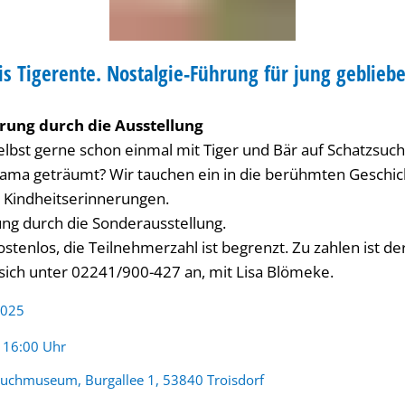
 Tigerente. Nostalgie-Führung für jung geblieb
RUNG
rung durch die Ausstellung
elbst gerne schon einmal mit Tiger und Bär auf Schatzsu
nama geträumt? Wir tauchen ein in die berühmten Geschic
 Kindheitserinnerungen.
ung durch die Sonderausstellung.
ostenlos, die Teilnehmerzahl ist begrenzt. Zu zahlen ist d
 sich unter 02241/900-427 an, mit Lisa Blömeke.
2025
:
- 16:00 Uhr
buchmuseum, Burgallee 1, 53840 Troisdorf