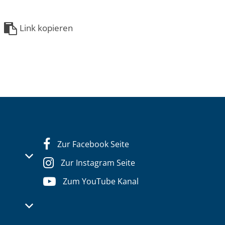
Link kopieren
Zur Facebook Seite
s- oder Schließzeiten auszublenden
Zur Instagram Seite
Zum YouTube Kanal
s- oder Schließzeiten auszublenden