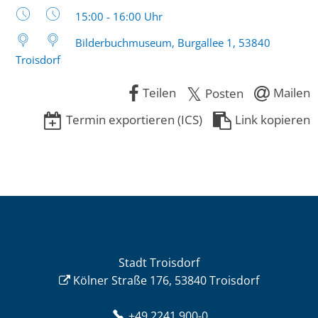
Uhrzeit:
15:00 - 16:00 Uhr
Bilderbuchmuseum, Burgallee 1, 53840
Troisdorf
Teilen
Mailen
Posten
Termin exportieren (ICS)
Link kopieren
Stadt Troisdorf
Kölner Straße 176, 53840 Troisdorf
+49 2241 900-0