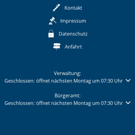
Kontakt
Impressum
Datenschutz
Anfahrt
Verwaltung:
Klicken, um weitere Öffnungs- oder Schließzeiten auszub
Geschlossen:
öffnet nächsten Montag um 07:30 Uhr
Bürgeramt:
Klicken, um weitere Öffnungs- oder Schließzeiten auszub
Geschlossen:
öffnet nächsten Montag um 07:30 Uhr