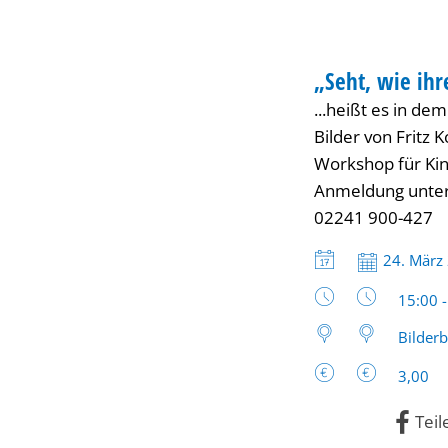
Augen
WORKSHOP
strahlen,
„Seht, wie ihr
KATEGORIE: WOR
...heißt es in de
wenn
Bilder von Fritz
Workshop für Kin
sie
Anmeldung unte
02241 900-427
lernen,
Datum:
24. März
Uhrzeit
Eier
15:00 
Bilder
malen!“
3,00
Teil