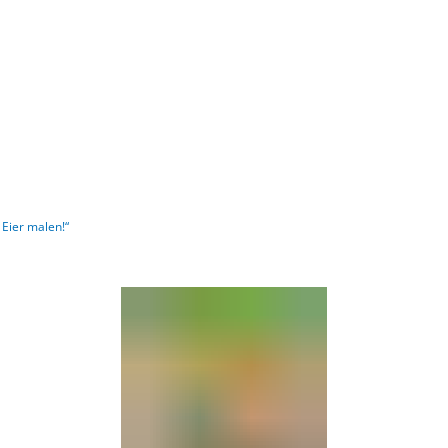
Gebärdensprache
Barrierefre
 Eier malen!“