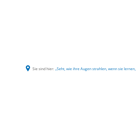
Sie sind hier:
„Seht, wie ihre Augen strahlen, wenn sie lernen,
„Seht,
wie
ihre