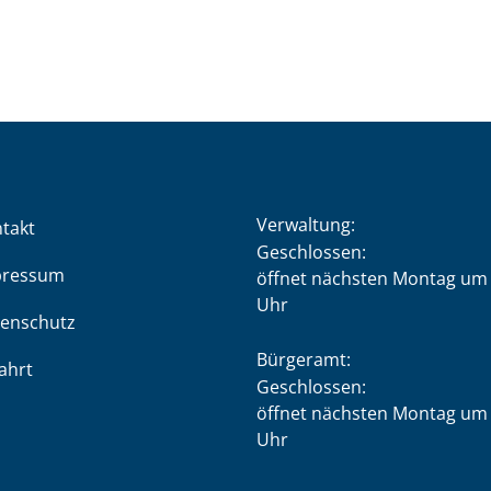
Verwaltung:
takt
Klicken, um weitere Öffnung
Geschlossen:
pressum
öffnet nächsten Montag um 
Uhr
enschutz
Bürgeramt:
ahrt
Klicken, um weitere Öffnung
Geschlossen:
öffnet nächsten Montag um 
Uhr