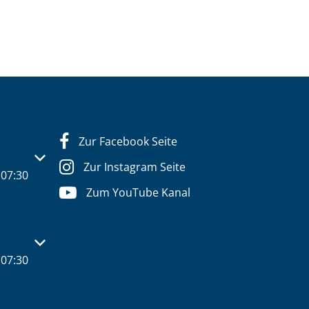
Zur Facebook Seite
s- oder Schließzeiten auszublenden
Zur Instagram Seite
07:30
Zum YouTube Kanal
s- oder Schließzeiten auszublenden
07:30