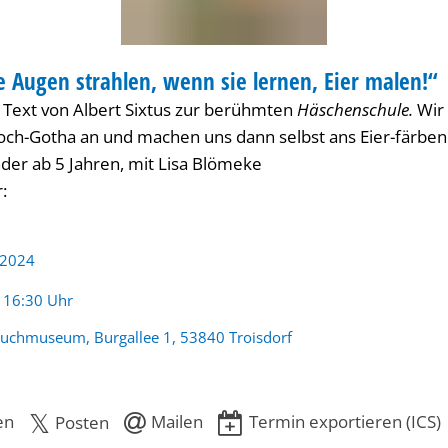
e Augen strahlen, wenn sie lernen, Eier malen!“
KSHOP
m Text von Albert Sixtus zur berühmten
Häschenschule.
Wir
 Koch-Gotha an und machen uns dann selbst ans Eier-färben
der ab 5 Jahren, mit Lisa Blömeke
r:
 2024
:
- 16:30 Uhr
buchmuseum, Burgallee 1, 53840 Troisdorf
en
Mailen
Termin exportieren (ICS)
Posten