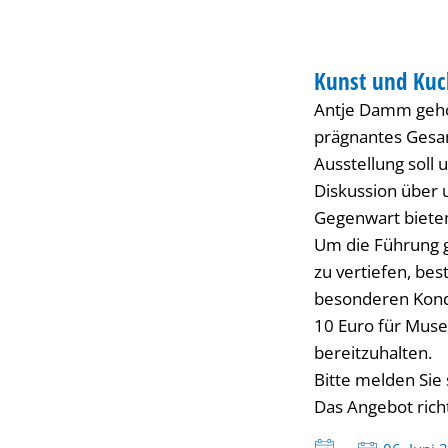
Aktuelle
FÜHRUNG
Bilderbuchkunst
Kunst und Kuc
KATEGORIE: FÜH
Antje Damm gehör
–
prägnantes Gesa
Ausstellung soll 
Die
Diskussion über 
Gegenwart biete
Bildwelten
Um die Führung 
zu vertiefen, bes
der
besonderen Kondi
10 Euro für Muse
bereitzuhalten.
Antje
Bitte melden Sie
Das Angebot rich
Damm