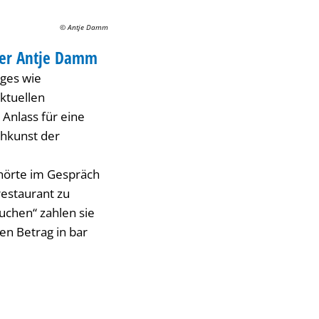
© Antje Damm
 der Antje Damm
iges wie
ktuellen
 Anlass für eine
chkunst der
hörte im Gespräch
restaurant zu
uchen“ zahlen sie
en Betrag in bar