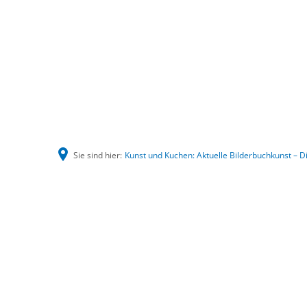
Sie sind hier:
Kunst und Kuchen: Aktuelle Bilderbuchkunst – 
Kunst
und
Kuchen: