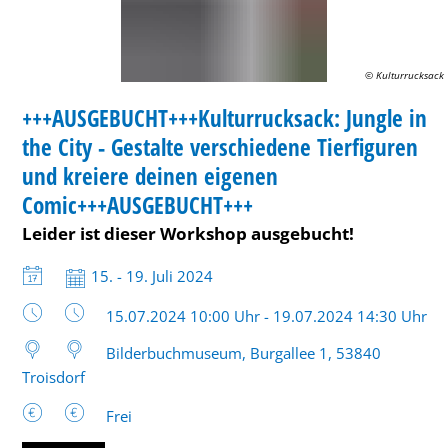
City
-
© Kulturrucksack
WORKSHOP
Gestalte
+++AUSGEBUCHT+++Kulturrucksack: Jungle in
KATEGORIE: WORKSHOP
verschiedene
the City - Gestalte verschiedene Tierfiguren
Tierfiguren
und kreiere deinen eigenen
Comic+++AUSGEBUCHT+++
und
Leider ist dieser Workshop ausgebucht!
kreiere
deinen
Datum:
15. - 19. Juli 2024
eigenen
Uhrzeit:
15.07.2024 10:00 Uhr - 19.07.2024 14:30 Uhr
Comic+++AUSGEBUCHT+++
Bilderbuchmuseum, Burgallee 1, 53840
Troisdorf
Frei