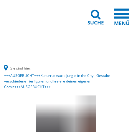
SUCHE
MENÜ
Gebärdensprache
Barrierefreiheit
Leichte Sprache
Sie sind hier:
+++AUSGEBUCHT+++Kulturrucksack: Jungle in the City - Gestalte
verschiedene Tierfiguren und kreiere deinen eigenen
Comic+++AUSGEBUCHT+++
+++AUSGEBUCHT+++Kulturrucksack:
Jungle
in
the