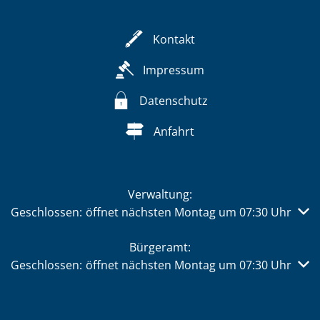
Kontakt
Impressum
Datenschutz
Anfahrt
Verwaltung:
Klicken, um weitere Öffnungs- oder Schließzeiten auszub
Geschlossen:
öffnet nächsten Montag um 07:30 Uhr
Bürgeramt:
Klicken, um weitere Öffnungs- oder Schließzeiten auszub
Geschlossen:
öffnet nächsten Montag um 07:30 Uhr