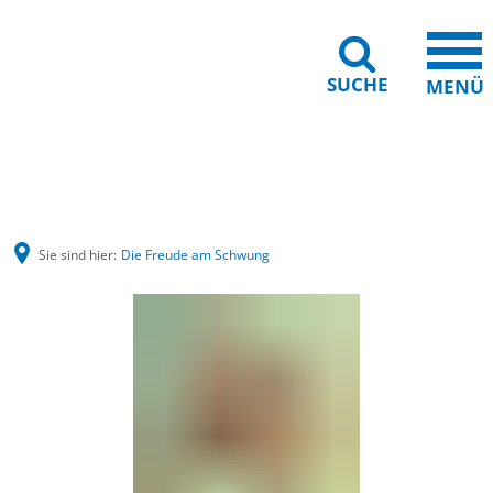
SUCHE
MENÜ
Gebärdensprache
Barrierefreiheit
Leichte Sprache
Sie sind hier:
Die Freude am Schwung
Die
Freude
am
Schwung