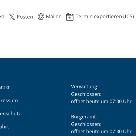
en
Mailen
Termin exportieren (ICS)
Posten
Verwaltung:
takt
Klicken, um weitere Öffnung
Geschlossen:
pressum
öffnet heute um 07:30 Uhr
enschutz
Bürgeramt:
Klicken, um weitere Öffnung
Geschlossen:
ahrt
öffnet heute um 07:30 Uhr