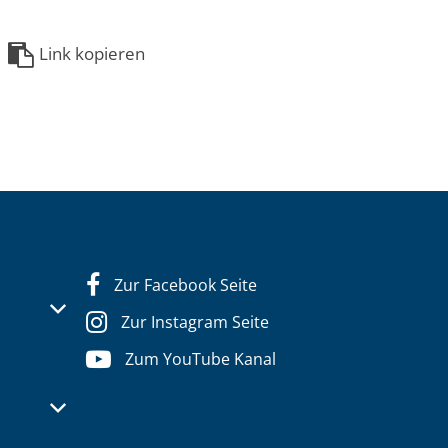
Link kopieren
Zur Facebook Seite
s- oder Schließzeiten auszublenden
Zur Instagram Seite
Zum YouTube Kanal
s- oder Schließzeiten auszublenden