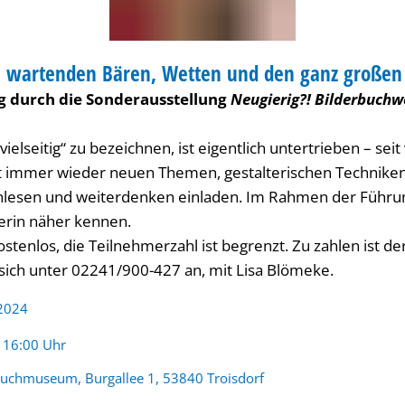
 wartenden Bären, Wetten und den ganz großen
RUNG
g durch die Sonderausstellung
Neugierig?! Bilderbuchw
ielseitig“ zu bezeichnen, ist eigentlich untertrieben – seit
t immer wieder neuen Themen, gestalterischen Techniken
lesen und weiterdenken einladen. Im Rahmen der Führun
rin näher kennen.
ostenlos, die Teilnehmerzahl ist begrenzt. Zu zahlen ist d
 sich unter 02241/900-427 an, mit Lisa Blömeke.
 2024
:
- 16:00 Uhr
buchmuseum, Burgallee 1, 53840 Troisdorf