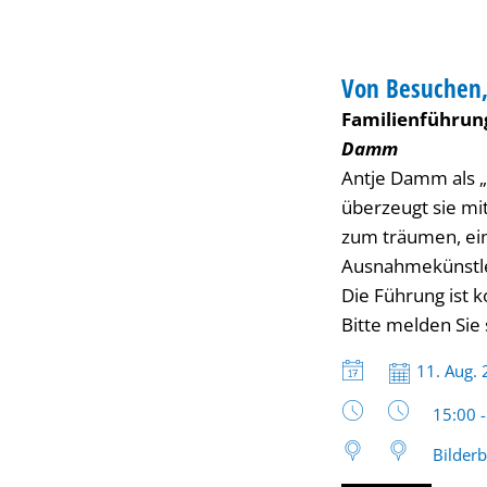
Bären,
FÜHRUNG
Wetten
Von Besuchen,
KATEGORIE: FÜH
Familienführun
und
Damm
Antje Damm als „v
den
überzeugt sie mi
zum träumen, ein
ganz
Ausnahmekünstle
Die Führung ist k
großen
Bitte melden Sie
Datum:
11. Aug.
Fragen
Uhrzeit
15:00 
Bilder