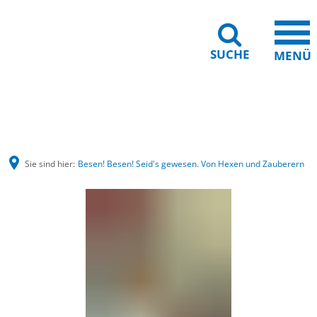
SUCHE
MENÜ
Gebärdensprache
Barrierefreiheit
Leichte Sprache
Sie sind hier:
Besen! Besen! Seid's gewesen. Von Hexen und Zauberern
Besen!
Besen!
Seid's
gewesen.
Von