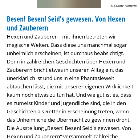
Hexen
© Sabine Wilharm
AUSSTELLUNG
und
Besen! Besen! Seid's gewesen. Von Hexen
KATEGORIE: AUSSTELLUNG
Zauberern
und Zauberern
Hexen und Zauberer – mit ihnen betreten wir
magische Welten. Dass diese uns manchmal sogar
unheimlich erscheinen, ist durchaus beabsichtigt.
Denn in zahlreichen Geschichten über Hexen und
Zauberern bricht etwas in unseren Alltag ein, das
unerklärlich ist und uns in eine Phantasiewelt
abtauchen lässt, die mit unserer eigenen Wirklichkeit
kaum noch etwas zu tun hat. Und wie gut ist es, dass
es zumeist Kinder und Jugendliche sind, die in den
Geschichten als Retter in Erscheinung treten, wenn
das Unheimliche die Übermacht zu gewinnen droht.
Die Ausstellung „Besen! Besen! Seid´s gewesen. Von
Hexen und Zauberern“ versammelt zahlreiche