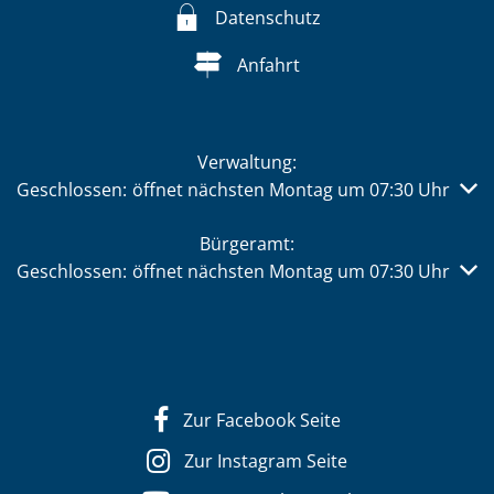
Datenschutz
Anfahrt
Verwaltung:
Klicken, um weitere Öffnungs- oder Schließzeiten auszub
Geschlossen:
öffnet nächsten Montag um 07:30 Uhr
Bürgeramt:
Klicken, um weitere Öffnungs- oder Schließzeiten auszub
Geschlossen:
öffnet nächsten Montag um 07:30 Uhr
Zur Facebook Seite
Zur Instagram Seite