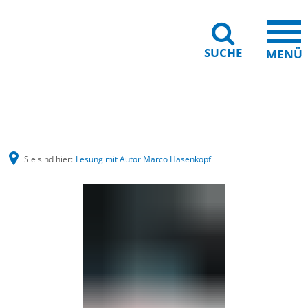
SUCHE
MENÜ
Gebärdensprache
Barrierefreiheit
Leichte Sprache
Sie sind hier:
Lesung mit Autor Marco Hasenkopf
Lesung
mit
Autor
Marco
Hasenkopf