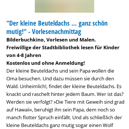
schön
BIBLIOTHEK
mutig!"
"Der kleine Beuteldachs … ganz schön
KATEGORIE: BIBLIOTHEK
-
mutig!" - Vorlesenachmittag
Vorlesenachmittag
Bilderbuchkino, Vorlesen und Malen.
Freiwillige der Stadtbibliothek lesen für Kinder
von 4-8 Jahren
Kostenlos und ohne Anmeldung!
Der kleine Beuteldachs und sein Papa wollen die
Oma besuchen. Und dazu müssen sie durch den
Wald. Unheimlich!, findet der kleine Beuteldachs. Es
knackt und raschelt hinter jedem Baum. Wer ist das?
Werden sie verfolgt? »Die Tiere mit Geweih sind grad
auf Hawaii«, beruhigt ihn sein Papa, dem noch so
manch flotter Spruch einfällt. Und als schließlich der
kleine Beuteldachs ganz mutig sogar einen Wolf