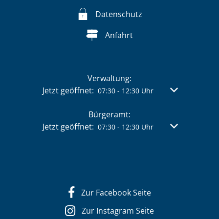
Datenschutz
Anfahrt
Verwaltung:
Klicken, um weitere Öffnungs- oder Schließzeit
Jetzt geöffnet:
Von 07:30 bis 
07:30
-
12:30
Uhr
Bürgeramt:
Klicken, um weitere Öffnungs- oder Schließzeit
Jetzt geöffnet:
Von 07:30 bis 
07:30
-
12:30
Uhr
Zur Facebook Seite
Zur Instagram Seite