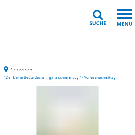
SUCHE
MENÜ
Gebärdensprache
Barrierefreiheit
Leichte Sprache
Sie sind hier:
"Der kleine Beuteldachs … ganz schön mutig!" - Vorlesenachmittag
"Der
kleine
Beuteldachs
…
ganz