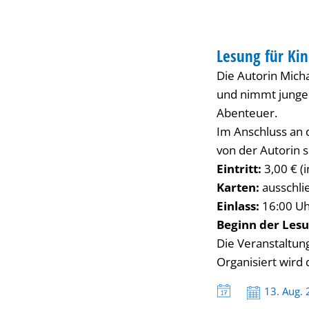
und
BIBLIOTHEK
Jugendliche
Lesung für Kin
KATEGORIE: BIBL
Die Autorin Mich
mit
und nimmt junge 
Abenteuer.
Michaele
Im Anschluss an 
von der Autorin s
Grün
Eintritt:
3,00 € (i
Karten:
ausschli
–
Einlass:
16:00 Uh
Beginn der Lesu
Die Veranstaltun
„Terradisto“
Organisiert wird 
Datum:
13. Aug.