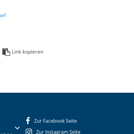
orf
Link kopieren
Zur Facebook Seite
s- oder Schließzeiten auszublenden
Zur Instagram Seite