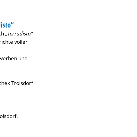
isto“
uch
„Terradisto“
ichte voller
erwerben und
othek Troisdorf
oisdorf.