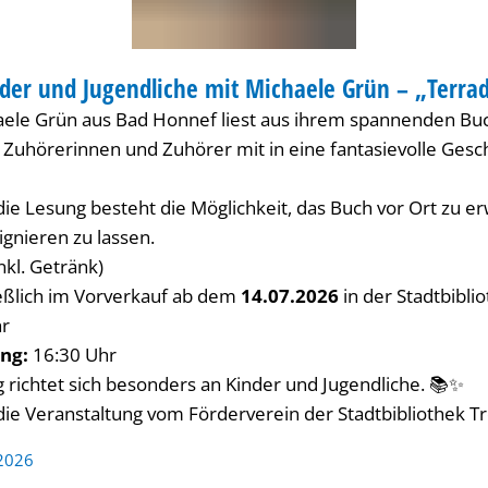
der und Jugendliche mit Michaele Grün – „Terrad
IOTHEK
aele Grün aus Bad Honnef liest aus ihrem spannenden B
Zuhörerinnen und Zuhörer mit in eine fantasievolle Gesch
die Lesung besteht die Möglichkeit, das Buch vor Ort zu 
ignieren zu lassen.
nkl. Getränk)
eßlich im Vorverkauf ab dem
14.07.2026
in der Stadtbibli
r
ng:
16:30 Uhr
g richtet sich besonders an Kinder und Jugendliche. 📚✨
die Veranstaltung vom Förderverein der Stadtbibliothek Tr
 2026