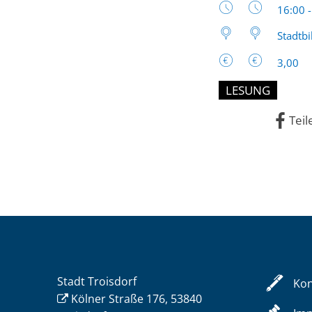
Uhrzeit
16:00 
Stadtbi
3,00
LESUNG
Teil
Stadt Troisdorf
Kon
Kölner Straße 176, 53840