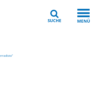
SUCHE
iheit
Leichte Sprache
MENÜ
erradisto“